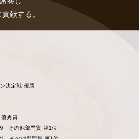
席巻し
に貢献する。
ーメン決定戦 優勝
 優秀賞
19 その他部門賞 第1位
21 その他部門賞 第1位