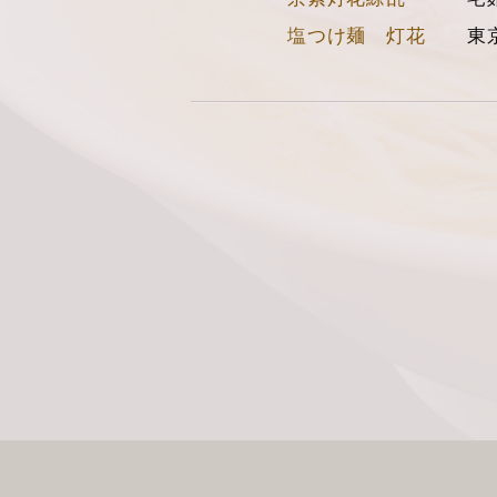
塩つけ麺 灯花
東