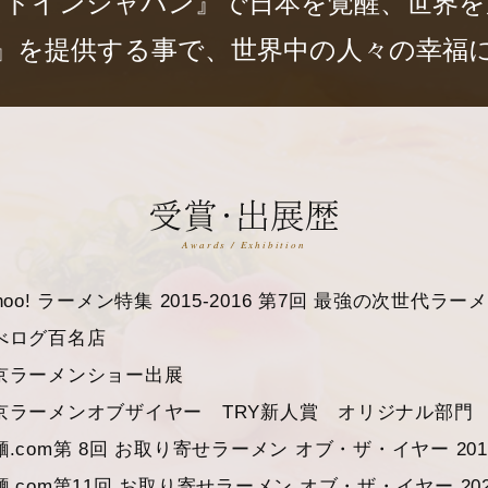
イドインジャパン』で日本を覚醒、世界を
』を提供する事で、世界中の人々の幸福
Awards / Exhibition
hoo! ラーメン特集 2015-2016 第7回 最強の次世代ラ
べログ百名店
京ラーメンショー出展
京ラーメンオブザイヤー TRY新人賞 オリジナル部門
麵.com第 8回 お取り寄せラーメン オブ・ザ・イヤー 20
麵.com第11回 お取り寄せラーメン オブ・ザ・イヤー 20