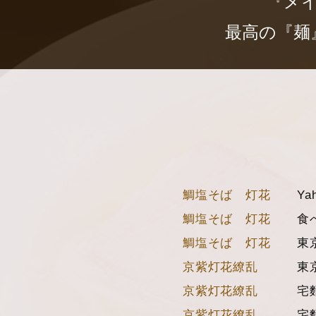
『メ
最高の『麺
鯛塩そば 灯花
Ya
鯛塩そば 灯花
食
鯛塩そば 灯花
東
京紫灯花繚乱
東
京紫灯花繚乱
宅
京紫灯花繚乱
宅